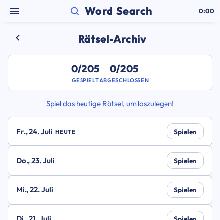
Word
Search
0:00
Rätsel-Archiv
0/205
0/205
GESPIELT
ABGESCHLOSSEN
Spiel das heutige Rätsel, um loszulegen!
Fr., 24. Juli
Spielen
HEUTE
Do., 23. Juli
Spielen
Mi., 22. Juli
Spielen
Di., 21. Juli
Spielen