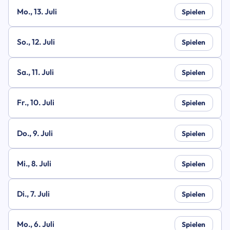
Mo., 13. Juli
Spielen
So., 12. Juli
Spielen
Sa., 11. Juli
Spielen
Fr., 10. Juli
Spielen
Do., 9. Juli
Spielen
Mi., 8. Juli
Spielen
Di., 7. Juli
Spielen
Mo., 6. Juli
Spielen