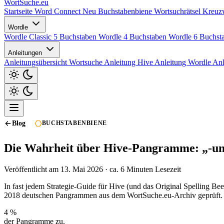
WortSuche
.eu
Startseite
Word Connect
Neu
Buchstabenbiene
Wortsuchrätsel
Kreuzw
Wordle
Wordle Classic 5 Buchstaben
Wordle 4 Buchstaben
Wordle 6 Buchst
Anleitungen
Anleitungsübersicht
Wortsuche Anleitung
Hive Anleitung
Wordle An
Blog
BUCHSTABENBIENE
Die Wahrheit über Hive-Pangramme: „-ung“ 
Veröffentlicht am 13. Mai 2026 · ca. 6 Minuten Lesezeit
In fast jedem Strategie-Guide für Hive (und das Original Spelling Be
2018 deutschen Pangrammen aus dem WortSuche.eu-Archiv geprüft. Das 
4 %
der Pangramme zu.