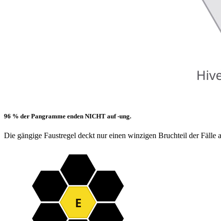
96 % der Pangramme enden NICHT auf -ung.
Die gängige Faustregel deckt nur einen winzigen Bruchteil der Fälle a
T
S
D
E
P
K